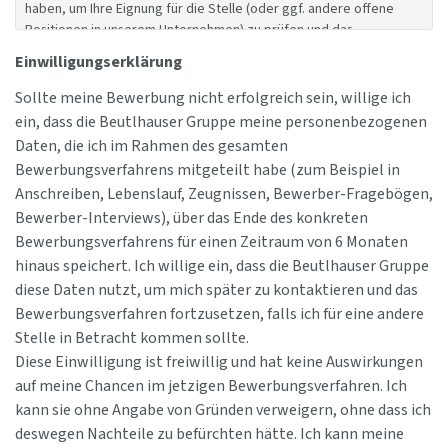
haben, um Ihre Eignung für die Stelle (oder ggf. andere offene
Positionen in unserem Unternehmen) zu prüfen und das
Bewerbungsverfahren durchzuführen. Folgende Kategorien
Einwilligungserklärung
personen-bezogener Daten sind umfasst:
Sollte meine Bewerbung nicht erfolgreich sein, willige ich
ein, dass die Beutlhauser Gruppe meine personenbezogenen
(1) Kontaktdaten (Vor- und Nachname, Adresse)
Daten, die ich im Rahmen des gesamten
(2) Kommunikationsdaten (Telefonnummer, Mobilnummer,
Bewerbungsverfahrens mitgeteilt habe (zum Beispiel in
Faxnummer, Email-Adresse, Kommunikationssprache)
Anschreiben, Lebenslauf, Zeugnissen, Bewerber-Fragebögen,
(3) Persönliche Daten (Geburtsdatum, Geburtsort,
Bewerber-Interviews), über das Ende des konkreten
Staatsangehörigkeit, Familienstand, Geschlecht)
Bewerbungsverfahrens für einen Zeitraum von 6 Monaten
hinaus speichert. Ich willige ein, dass die Beutlhauser Gruppe
(4) Tätigkeitsbezogene und persönliche Daten (gewünschter
Arbeitsort und Arbeitszeit Verfügbarkeit, Gehaltswunsch, Umzugs-
diese Daten nutzt, um mich später zu kontaktieren und das
und Reisebereitschaft, Arbeitserlaubnis)
Bewerbungsverfahren fortzusetzen, falls ich für eine andere
Stelle in Betracht kommen sollte.
(5) Qualifikationsdaten (Schulabschluss, Ausbildung/Studium,
Diese Einwilligung ist freiwillig und hat keine Auswirkungen
Sprachbekenntnisse und berufliche Fähigkeiten)
auf meine Chancen im jetzigen Bewerbungsverfahren. Ich
(6) Daten über die Beurteilung und Bewertung im
kann sie ohne Angabe von Gründen verweigern, ohne dass ich
Bewerbungsverfahren
deswegen Nachteile zu befürchten hätte. Ich kann meine